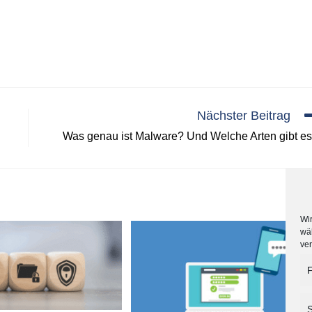
Nächster Beitrag
Was genau ist Malware? Und Welche Arten gibt e
Wir
wä
ve
F
S