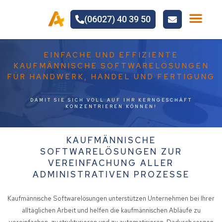
(06027) 40 39 50
IT-SERVI
EINFACHE UND EFFIZIENTE
KAUFMÄNNISCHE SOFTWARELÖSUNGEN
FÜR HANDWERK, HANDEL UND FERTIGUNG
DAMIT SIE SICH VOLL AUF IHR KERNGESCHÄFT
KONZENTRIEREN KÖNNEN!
KAUFMÄNNISCHE
SOFTWARELÖSUNGEN ZUR
VEREINFACHUNG ALLER
ADMINISTRATIVEN PROZESSE
Kaufmännische Softwarelösungen unterstützen Unternehmen bei Ihrer
alltäglichen Arbeit und helfen die kaufmännischen Abläufe zu