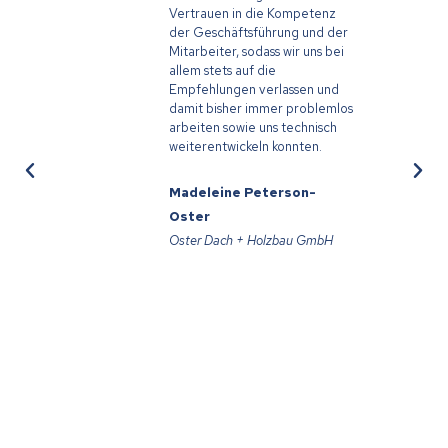
Vertrauen in die Kompetenz
Mi
der Geschäftsführung und der
Ha
Mitarbeiter, sodass wir uns bei
bei
allem stets auf die
ge
Empfehlungen verlassen und
uns
damit bisher immer problemlos
ver
arbeiten sowie uns technisch
un
weiterentwickeln konnten.
we
Madeleine Peterson-
Ke
Oster
RU
Oster Dach + Holzbau GmbH
Dac