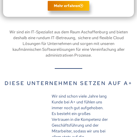
Mehr erfahren
Wir sind ein IT-Spezialist aus dem Raum Aschaffenburg und bieten
deshalb eine rundum IT-Betreuung, sichere und flexible Cloud
Lösungen für Unternehmen und sorgen mit unseren
kaufmännischen Softwarelösungen für eine Vereinfachung aller
administrativen Prozesse.
DIESE UNTERNEHMEN SETZEN AUF A+
Wir sind schon viele Jahre lang
Mit
Kunde bei A+ und fühlen uns
ver
immer noch gut aufgehoben.
uns
Es besteht ein großes
Pr
Vertrauen in die Kompetenz der
sch
Geschäftsführung und der
ei
Mitarbeiter, sodass wir uns bei
Bes
allem stets auf die
kom