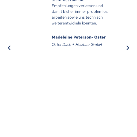
Empfehlungen verlassen und
bea
damit bisher immer problemlos
bet
arbeiten sowie uns technisch
vol
weiterentwickeln konnten.
kon
seh
wer
Madeleine Peterson- Oster
Oster Dach + Holzbau GmbH
Ar
Hee
Ma