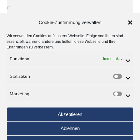
IT
IT-Sicherheit
Cookie-Zustimmung verwalten
Microsoft
Wir verwenden Cookies auf unserer Webseite. Einige von ihnen sind
Partner
essenziell, während andere uns helfen, diese Webseite und Ihre
Erfahrungen zu verbessern.
Software
Tipps
Funktional
Immer aktiv
Trends
Statistiken
Uncategorized
Veranstaltungen
Marketing
Windows
Akzeptieren
Archiv
Ablehnen
Monat auswählen