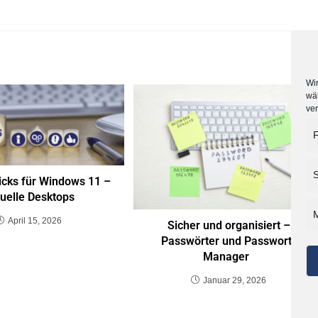
Wir
wä
ve
F
S
icks für Windows 11 –
tuelle Desktops
M
April 15, 2026
Sicher und organisiert –
Passwörter und Passwort-
Manager
Januar 29, 2026