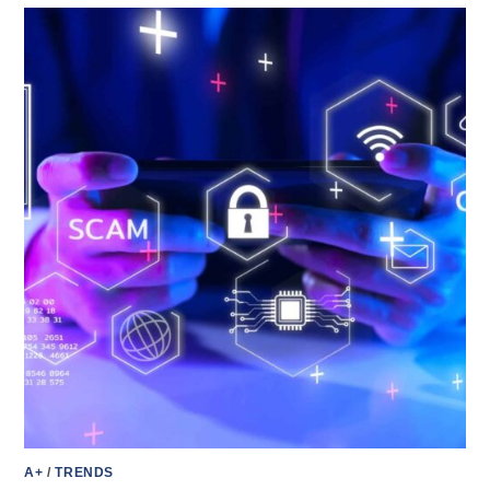
A+
/
TRENDS