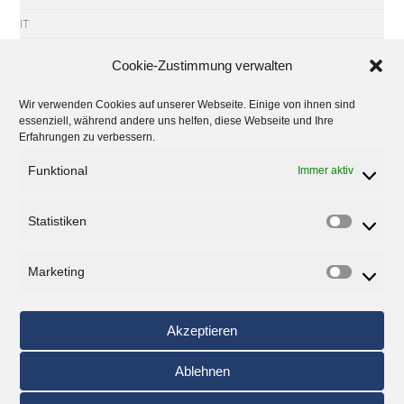
IT
IT-Sicherheit
Cookie-Zustimmung verwalten
Microsoft
Wir verwenden Cookies auf unserer Webseite. Einige von ihnen sind
Partner
essenziell, während andere uns helfen, diese Webseite und Ihre
Erfahrungen zu verbessern.
Software
Tipps
Funktional
Immer aktiv
Trends
Statistiken
Uncategorized
Veranstaltungen
Marketing
Windows
Akzeptieren
Archiv
Ablehnen
Monat auswählen