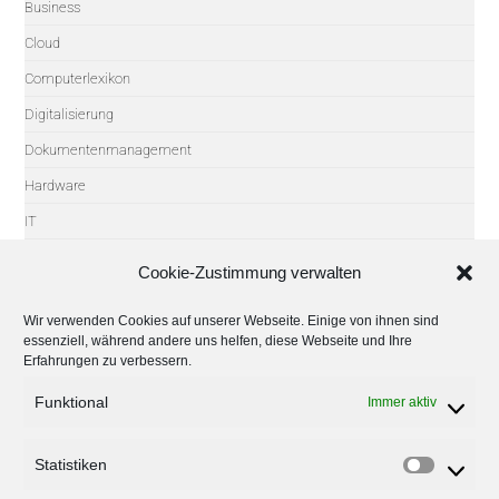
Business
Cloud
Computerlexikon
Digitalisierung
Dokumentenmanagement
Hardware
IT
IT-Sicherheit
Cookie-Zustimmung verwalten
Microsoft
Wir verwenden Cookies auf unserer Webseite. Einige von ihnen sind
Partner
essenziell, während andere uns helfen, diese Webseite und Ihre
Erfahrungen zu verbessern.
Software
Tipps
Funktional
Immer aktiv
Trends
Statistiken
Uncategorized