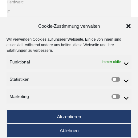
Hardware
IT
IT-Sicherheit
Cookie-Zustimmung verwalten
Microsoft
Wir verwenden Cookies auf unserer Webseite. Einige von ihnen sind
Partner
essenziell, während andere uns helfen, diese Webseite und Ihre
Erfahrungen zu verbessern.
Software
Tipps
Funktional
Immer aktiv
Trends
Statistiken
Uncategorized
Veranstaltungen
Marketing
Windows
Akzeptieren
Archiv
Ablehnen
Monat auswählen