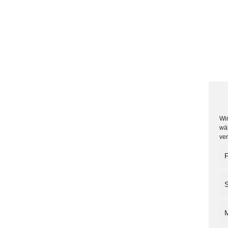
Wir
wä
ve
F
S
M