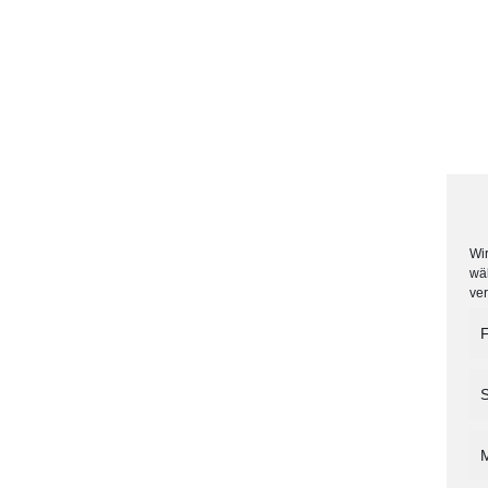
Wir
wä
ve
F
S
M