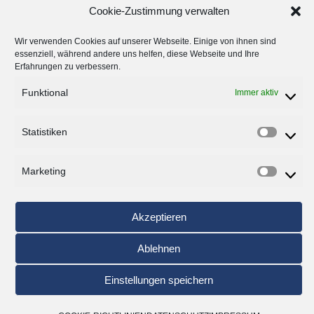
Cookie-Zustimmung verwalten
Wir verwenden Cookies auf unserer Webseite. Einige von ihnen sind
Darüberhinaus wünsche ich weitere Informationen zu
essenziell, während andere uns helfen, diese Webseite und Ihre
Erfahrungen zu verbessern.
dem Thema:
Funktional
Immer aktiv
Statistiken
Datenschutz*:
Marketing
Ich stimme zu, dass meine Angaben und Daten zur
Bearbeitung meiner Anmeldung elektronisch erhoben
Akzeptieren
und gespeichert werden. Sie können Ihre Einwilligung
Ablehnen
jederzeit widerrufen. E-Mail: info@aplus.it
Einstellungen speichern
ABSENDEN